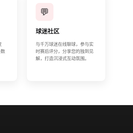
💬
球迷社区
变
与千万球迷在线聊球，参与实
锋数
时赛后评分，分享您的独到见
。
解，打造沉浸式互动氛围。