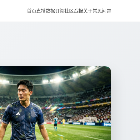
首页
直播
数据
订阅
社区
战报
关于
常见问题