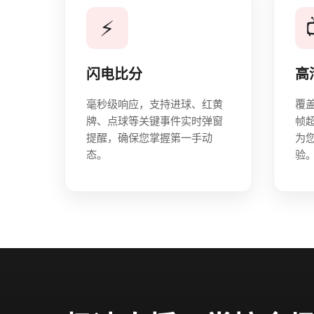
⚡
闪电比分
高
毫秒级响应，支持进球、红黄
覆盖
牌、点球等关键事件实时弹窗
帧
提醒，确保您掌握第一手动
为
态。
验