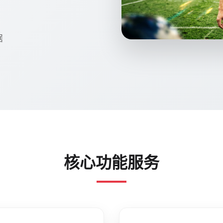
据
核心功能服务