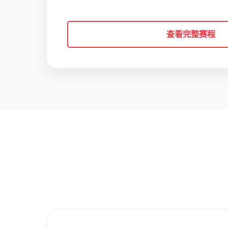
查看完整赛程