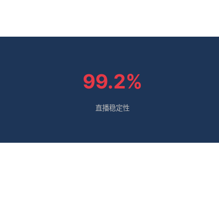
99.2%
直播稳定性