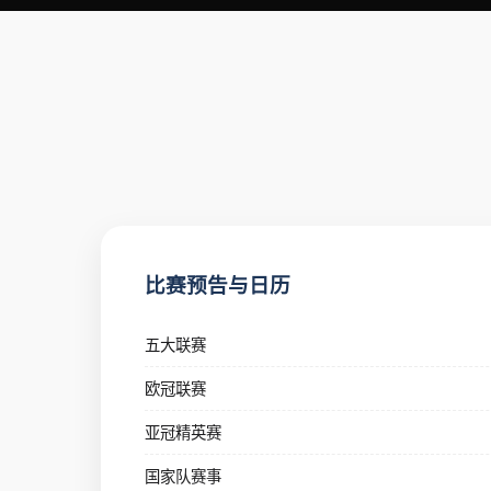
比赛预告与日历
五大联赛
欧冠联赛
亚冠精英赛
国家队赛事