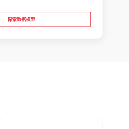
探索数据模型