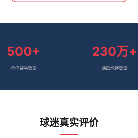
500+
230万+
合作赛事数量
活跃球迷数量
球迷真实评价