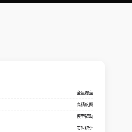
全量覆盖
高精度图
模型驱动
实时统计