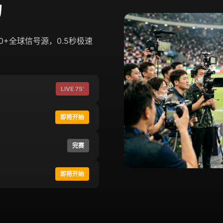
场
+全球信号源，0.5秒极速
LIVE 75'
即将开始
完赛
即将开始