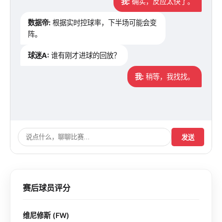
我:
确实，反应太快了。
数据帝:
根据实时控球率，下半场可能会变
阵。
球迷A:
谁有刚才进球的回放？
我:
稍等，我找找。
发送
赛后球员评分
维尼修斯 (FW)