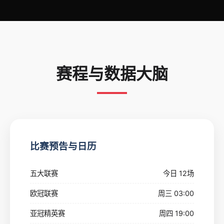
赛程与数据大脑
比赛预告与日历
五大联赛
今日 12场
欧冠联赛
周三 03:00
亚冠精英赛
周四 19:00