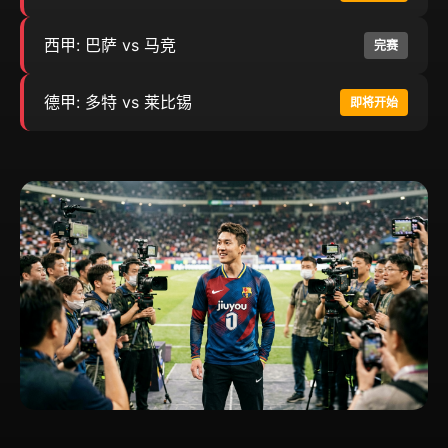
西甲: 巴萨 vs 马竞
完赛
德甲: 多特 vs 莱比锡
即将开始