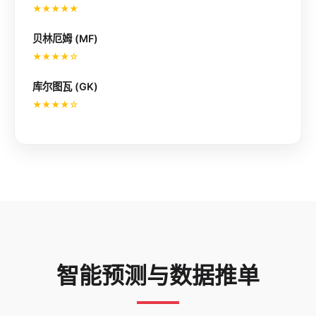
★★★★★
贝林厄姆 (MF)
★★★★☆
库尔图瓦 (GK)
★★★★☆
智能预测与数据推单