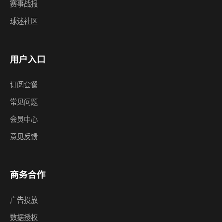
赛事战报
球迷社区
用户入口
订阅套餐
常见问题
会员中心
意见反馈
商务合作
广告投放
数据授权