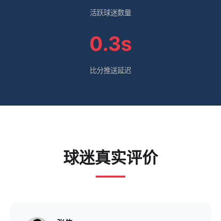
活跃球迷数量
0.3s
比分推送延迟
球迷真实评价