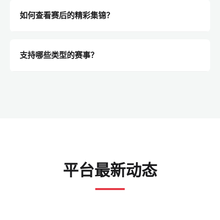
停以及实时xG等指标计算得出的概率。请注意，任何预
如何查看赛后的精彩集锦？
测仅作为数据参考，不构成任何投注建议。
在“战报”模块中，我们可以为您提供热门赛事的文字总
结以及关键进球的静态分析。订阅会员可以获得更丰富
支持哪些类型的赛事？
的视频集锦内容。
我们覆盖全球主流足球联赛（英超、西甲、意甲、德
甲、法甲）、欧冠、亚冠、世界杯、以及热门的篮球
NBA等赛事。
平台最新动态