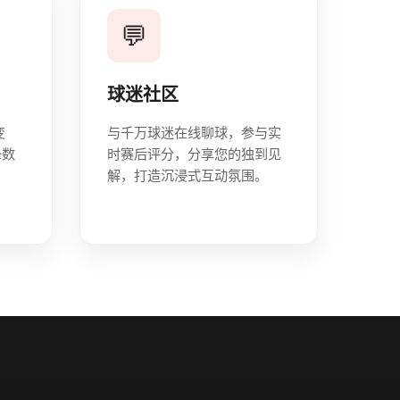
💬
球迷社区
变
与千万球迷在线聊球，参与实
锋数
时赛后评分，分享您的独到见
。
解，打造沉浸式互动氛围。