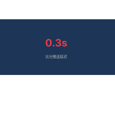
0.3s
比分推送延迟