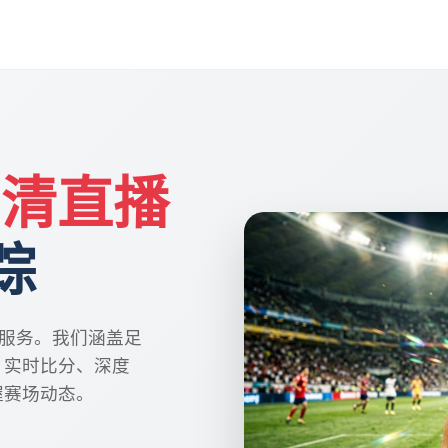
高清直播
踪
体育服务。我们涵盖足
、实时比分、深度
握赛场动态。