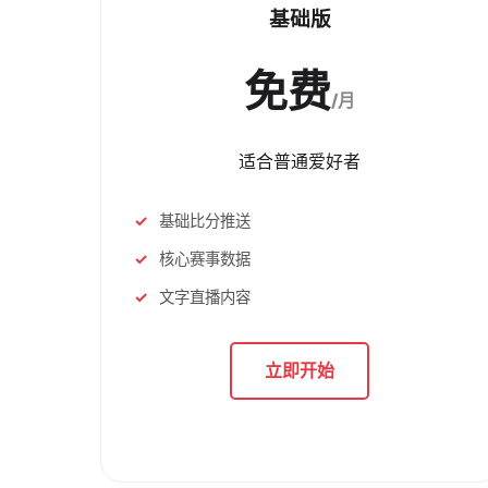
基础版
免费
/月
适合普通爱好者
基础比分推送
核心赛事数据
文字直播内容
立即开始