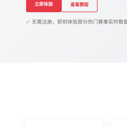
立即体验
查看赛程
✅ 无需注册，即刻体验部分热门赛事实时数