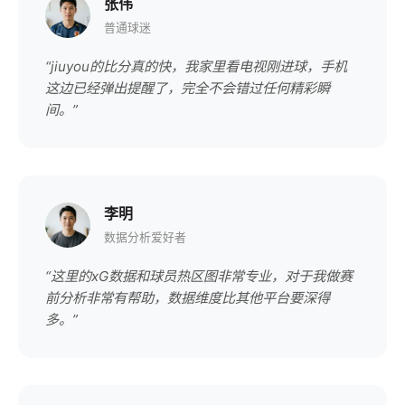
张伟
普通球迷
“jiuyou的比分真的快，我家里看电视刚进球，手机
这边已经弹出提醒了，完全不会错过任何精彩瞬
间。”
李明
数据分析爱好者
“这里的xG数据和球员热区图非常专业，对于我做赛
前分析非常有帮助，数据维度比其他平台要深得
多。”