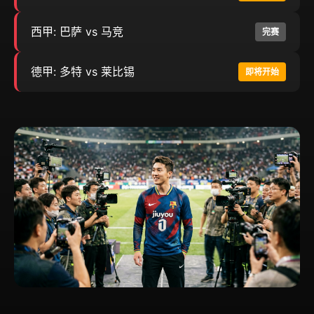
西甲: 巴萨 vs 马竞
完赛
德甲: 多特 vs 莱比锡
即将开始