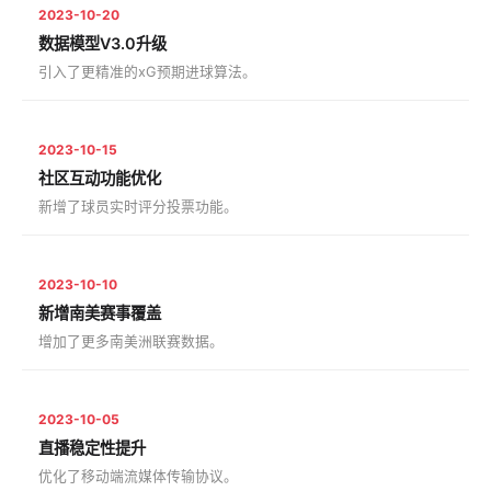
2023-10-20
数据模型V3.0升级
引入了更精准的xG预期进球算法。
2023-10-15
社区互动功能优化
新增了球员实时评分投票功能。
2023-10-10
新增南美赛事覆盖
增加了更多南美洲联赛数据。
2023-10-05
直播稳定性提升
优化了移动端流媒体传输协议。