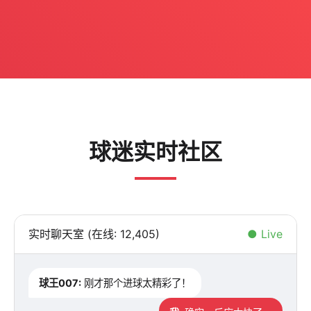
球迷实时社区
实时聊天室 (在线: 12,405)
● Live
球王007:
刚才那个进球太精彩了！