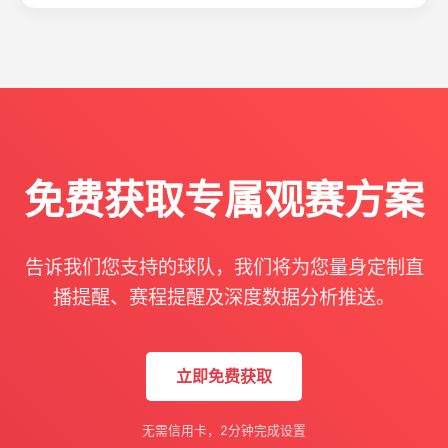
免费获取专属观赛方案
告诉我们您支持的球队，我们将为您量身定制直
播提醒、赛程提醒及深度数据分析推送。
立即免费获取
无需信用卡，2分钟完成设置