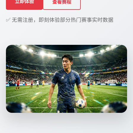
立即体验
查看赛程
✅ 无需注册，即刻体验部分热门赛事实时数据