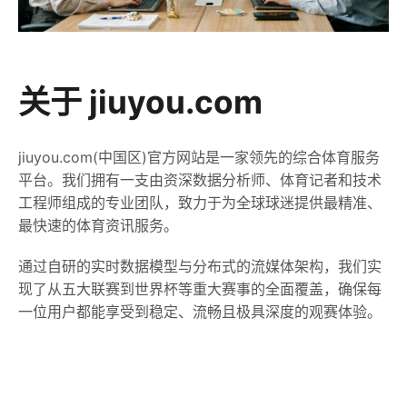
关于 jiuyou.com
jiuyou.com(中国区)官方网站是一家领先的综合体育服务
平台。我们拥有一支由资深数据分析师、体育记者和技术
工程师组成的专业团队，致力于为全球球迷提供最精准、
最快速的体育资讯服务。
通过自研的实时数据模型与分布式的流媒体架构，我们实
现了从五大联赛到世界杯等重大赛事的全面覆盖，确保每
一位用户都能享受到稳定、流畅且极具深度的观赛体验。