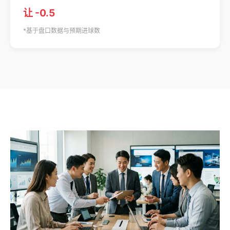
让 -0.5
*基于盘口数据与预期进球数