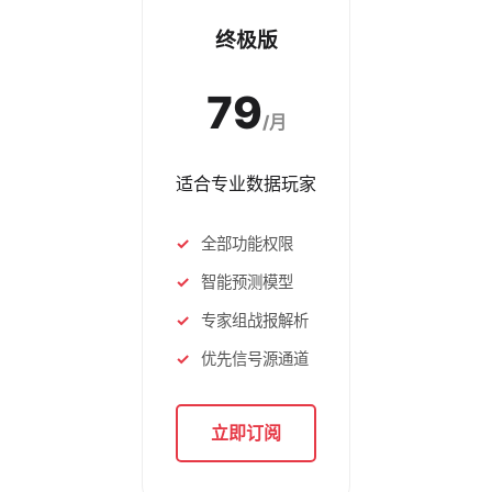
终极版
79
/月
适合专业数据玩家
全部功能权限
智能预测模型
专家组战报解析
优先信号源通道
立即订阅