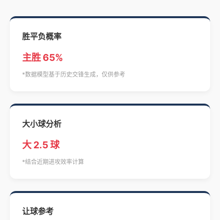
胜平负概率
主胜 65%
*数据模型基于历史交锋生成，仅供参考
大小球分析
大 2.5 球
*结合近期进攻效率计算
让球参考